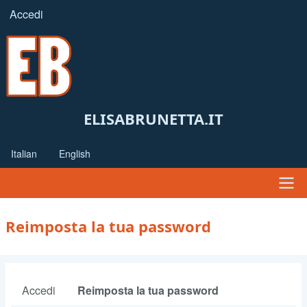
Salta
Accedi
Menu
al
profilo
contenuto
principale
utente
ELISABRUNETTA.IT
Italian
English
Navigazione
Reimposta la tua password
principale
Accedi
Reimposta la tua password
Schede