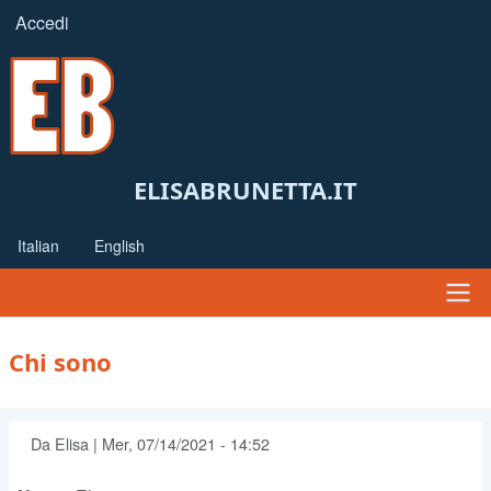
Salta
Accedi
Menu
al
profilo
contenuto
principale
utente
ELISABRUNETTA.IT
Italian
English
Navigazione
Chi sono
principale
Da
Elisa
|
Mer, 07/14/2021 - 14:52